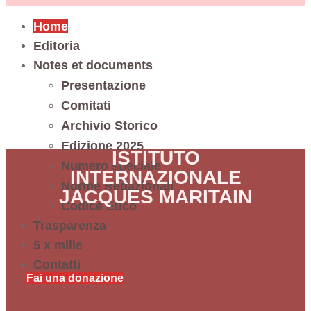
Home
Editoria
Notes et documents
Presentazione
Comitati
Archivio Storico
Edizione 2025
ISTITUTO
Numero speciale
INTERNAZIONALE
Norme Redazionali
JACQUES MARITAIN
Codice Etico
Trasparenza
5 x mille
Contatti
Fai una donazione