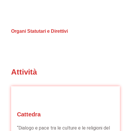
dell’ONU. Nel 1999 è stata istituita presso l’Istituto
la Cattedra UNESCO in materia di “Pace, Sviluppo
Culturale e Politiche Culturali”.
Organi Statutari e Direttivi
Attività
Cattedra
“Dialogo e pace tra le culture e le religioni del