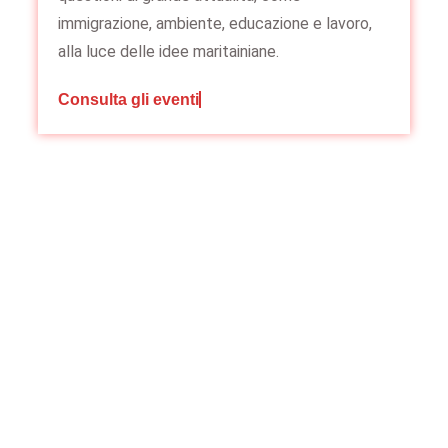
immigrazione, ambiente, educazione e lavoro,
alla luce delle idee maritainiane.
Consulta gli eventi
“Senza la fede nella verità non
c’è efficacia umana.”