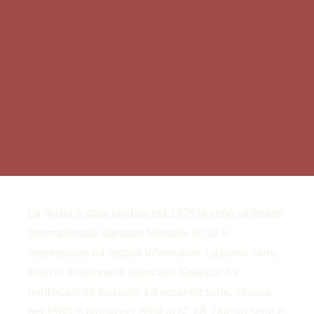
La rivista è stata fondata nel 1975 in seno all’Istituto
Internazionale Jacques Maritain, di cui è
espressione ed organo informativo. La prima serie,
sotto la direzione di Giancarlo Galeazzi ha
pubblicato 29 fascicoli. La seconda serie, iniziata
nel 1983, è giunta nel 2004 al N° 68. Questa serie è