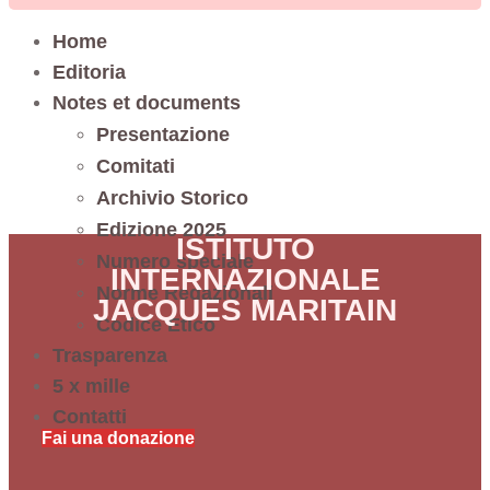
Home
Editoria
Notes et documents
Presentazione
Comitati
Archivio Storico
Edizione 2025
ISTITUTO
Numero speciale
INTERNAZIONALE
Norme Redazionali
JACQUES MARITAIN
Codice Etico
Trasparenza
5 x mille
Contatti
Fai una donazione