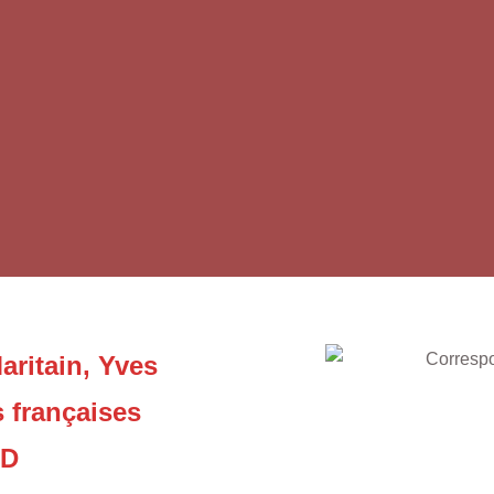
aritain, Yves
 françaises
LD