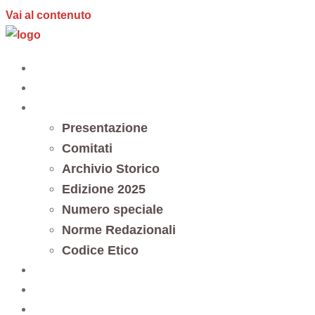
Vai al contenuto
Home
Editoria
Notes et documents
Presentazione
Comitati
Archivio Storico
Edizione 2025
Numero speciale
Norme Redazionali
Codice Etico
Trasparenza
5 x mille
Contatti