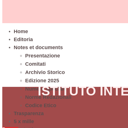
Home
Editoria
Notes et documents
Presentazione
Comitati
Archivio Storico
Edizione 2025
ISTITUTO IN
Numero speciale
Norme Redazionali
Codice Etico
Trasparenza
5 x mille