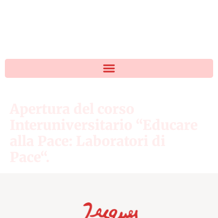
Apertura del corso
Interuniversitario “Educare
alla Pace: Laboratori di
Pace“.