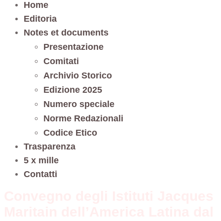
Home
Editoria
Notes et documents
Presentazione
Comitati
Archivio Storico
Edizione 2025
Numero speciale
Norme Redazionali
Codice Etico
Trasparenza
5 x mille
Contatti
Convegno degli Istituti Jacques
Maritain dell’America Latina dal