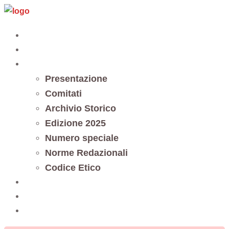
Vai
al
Home
contenuto
Editoria
Notes et documents
Presentazione
Comitati
Archivio Storico
Edizione 2025
Numero speciale
Norme Redazionali
Codice Etico
Trasparenza
5 x mille
Contatti