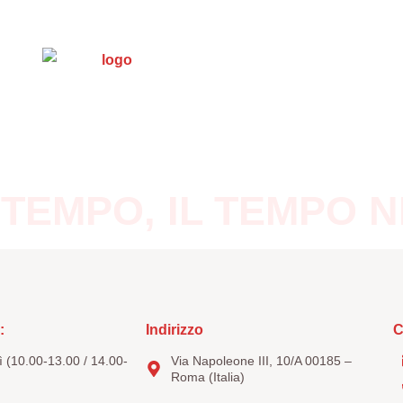
s et documents
Trasparenza
5 x mille
Con
 TEMPO, IL TEMPO N
:
Indirizzo
C
 (10.00-13.00 / 14.00-
Via Napoleone III, 10/A 00185 –
Roma (Italia)