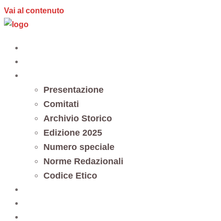
Vai al contenuto
Home
Editoria
Notes et documents
Presentazione
Comitati
Archivio Storico
Edizione 2025
Numero speciale
Norme Redazionali
Codice Etico
Trasparenza
5 x mille
Contatti