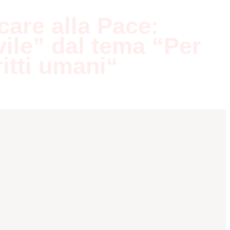
care alla Pace:
vile” dal tema “Per
ritti umani“