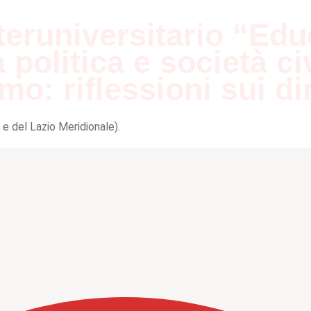
teruniversitario “Edu
 politica e società ci
mo: riflessioni sui di
 e del Lazio Meridionale).