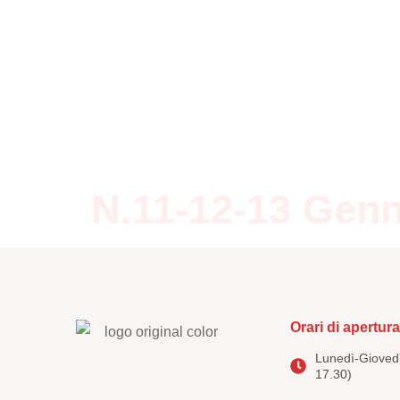
Home
Editoria
Note
N.11-12-13 Gen
Orari di apertura
Lunedì-Giovedì
17.30)