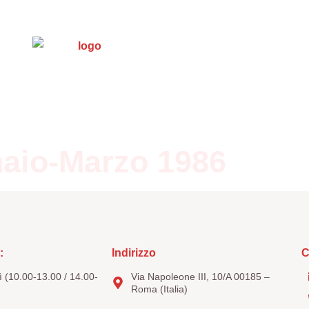
s et documents
Trasparenza
5 x mille
Con
naio-Marzo 1986
:
Indirizzo
C
 (10.00-13.00 / 14.00-
Via Napoleone III, 10/A 00185 –
Roma (Italia)