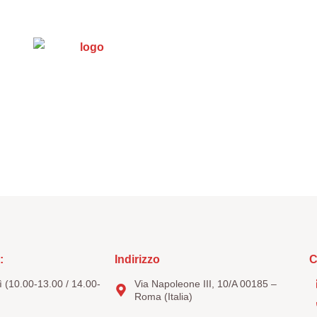
s et documents
Trasparenza
5 x mille
Con
:
Indirizzo
C
 (10.00-13.00 / 14.00-
Via Napoleone III, 10/A 00185 –
Roma (Italia)