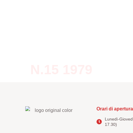
Home
Editoria
Note
N.15 1979
Orari di apertura
Lunedì-Giovedì
17.30)