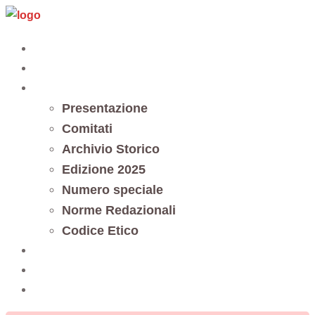
Vai
al
Home
contenuto
Editoria
Notes et documents
Presentazione
Comitati
Archivio Storico
Edizione 2025
Numero speciale
Norme Redazionali
Codice Etico
Trasparenza
5 x mille
Contatti