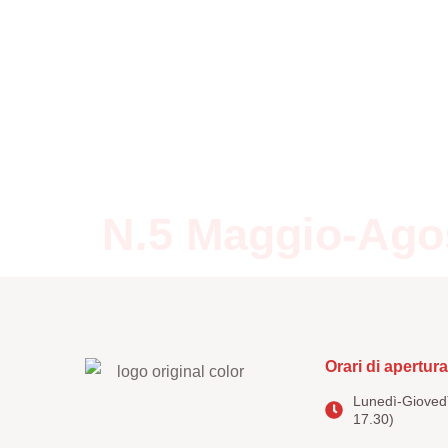
Home
Editoria
Note
N.5 Maggio-Ago
Orari di apertura
Lunedì-Giovedì
17.30)