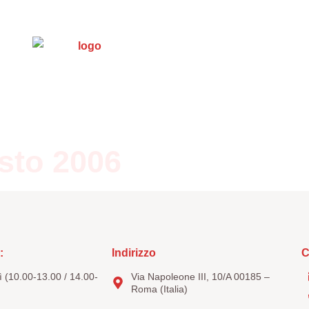
s et documents
Trasparenza
5 x mille
Con
sto 2006
:
Indirizzo
C
 (10.00-13.00 / 14.00-
Via Napoleone III, 10/A 00185 –
Roma (Italia)