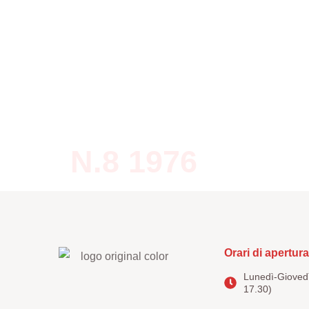
Home
Editoria
Note
N.8 1976
Orari di apertura
Lunedì-Giovedì
17.30)