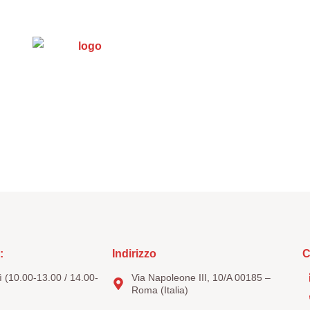
s et documents
Trasparenza
5 x mille
Con
:
Indirizzo
C
 (10.00-13.00 / 14.00-
Via Napoleone III, 10/A 00185 –
Roma (Italia)